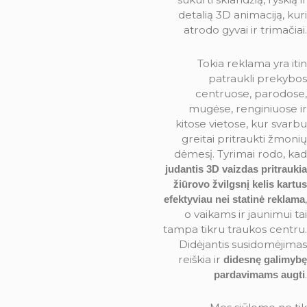
detalią 3D animaciją, kuri
atrodo gyvai ir trimačiai.
Tokia reklama yra itin
patraukli prekybos
centruose, parodose,
mugėse, renginiuose ir
kitose vietose, kur svarbu
greitai pritraukti žmonių
dėmesį. Tyrimai rodo, kad
judantis 3D vaizdas pritraukia
žiūrovo žvilgsnį kelis kartus
,
efektyviau nei statinė reklama
o vaikams ir jaunimui tai
tampa tikru traukos centru.
Didėjantis susidomėjimas
reiškia ir
didesnę galimybę
.
pardavimams augti