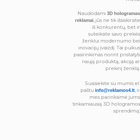
Naudodami
3D hologramas
, jūs ne tik išsiskirsite
reklamai
iš konkurentų, bet ir
suteiksite savo prekės
ženklui modernumo bei
inovacijų įvaizdį. Tai puikus
pasirinkimas norint pristatyti
naują produktą, akciją ar
prekinį ženklą.
Susisiekite su mumis el.
paštu
, ir
info@reklamos4.lt
mes parinksime jums
tinkamiausią 3D hologramos
sprendimą.