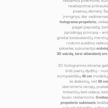
reklamos priemonė, kuri
neabejotinai pritrauks
praeivių dėmesį. Šis
įrenginys, dar vadinamas
, veikia
holograma-propeleriu
pagal paprastą, bet
įspūdingą principą – ant
greitai besisukančių menčių
rodomi aukštos raiškos
pikseliai, sukuriantys
erdvinį
.
3D vaizdą, tarsi sklandantį ore
3D hologramos ekranai gali
būti įvairių dydžių – nuo
kompaktiškų
modelių
45 cm
iki didesnių, net
80 cm
skersmens versijų, puikiai
tinkančių tiek vidaus, tiek
lauko reklamoms.
Greitas
leidžia
propelerio sukimasis
sukurti sklandžią, ryškią ir