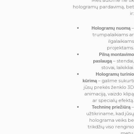
Mes siūlome ne tik
hologramų pardavimą, bet
ir:
–
Hologramų nuomą
trumpalaikiams ar
ilgalaikiams
projektams.
Pilną montavimo
– stendai,
paslaugą
stovai, laikikliai.
Hologramų turinio
– galime sukurti
kūrimą
jūsų prekės ženklo 3D
animaciją, vaizdo klipą
ar specialų efektą.
–
Techninę priežiūrą
užtikriname, kad jūsų
holograma veiks be
trikdžių viso renginio
metu.