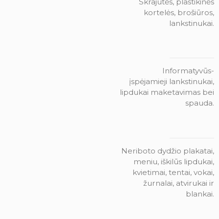
Skrajutės, plastikinės
kortelės, brošiūros,
lankstinukai.
Informatyvūs-
įspėjamieji lankstinukai,
lipdukai maketavimas bei
spauda.
Neriboto dydžio plakatai,
meniu, iškilūs lipdukai,
kvietimai, tentai, vokai,
žurnalai, atvirukai ir
blankai.