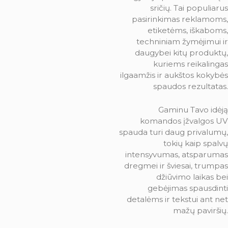
sričių. Tai populiarus
pasirinkimas reklamoms,
etiketėms, iškaboms,
techniniam žymėjimui ir
daugybei kitų produktų,
kuriems reikalingas
ilgaamžis ir aukštos kokybės
spaudos rezultatas.
Gaminu Tavo idėją
komandos įžvalgos UV
spauda turi daug privalumų,
tokių kaip spalvų
intensyvumas, atsparumas
dregmei ir šviesai, trumpas
džiūvimo laikas bei
gebėjimas spausdinti
detalėms ir tekstui ant net
mažų paviršių.