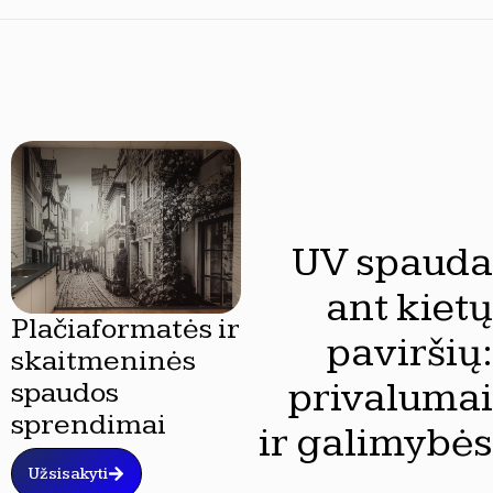
UV spauda
ant kietų
Plačiaformatės ir
paviršių:
skaitmeninės
privalumai
spaudos
sprendimai
ir galimybės
Užsisakyti