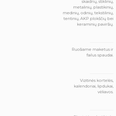
skaidrių, stiklinių,
metalinių, plastikinių,
medinių, odinių, tekstilinių,
tentinių, AKP plokščių bei
keraminių paviršių.
Ruošiame maketus ir
failus spaudai.
Vizitinės kortelės,
kalendoriai, lipdukai,
vėliavos.