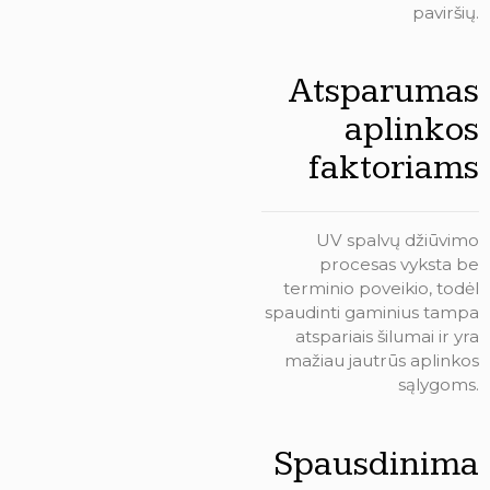
paviršių.
Atsparumas
aplinkos
faktoriams
UV spalvų džiūvimo
procesas vyksta be
terminio poveikio, todėl
spaudinti gaminius tampa
atspariais šilumai ir yra
mažiau jautrūs aplinkos
sąlygoms.
Spausdinima