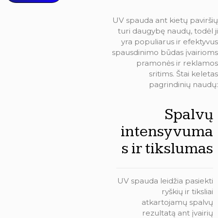
UV spauda ant kietų paviršių
turi daugybę naudų, todėl ji
yra populiarus ir efektyvus
spausdinimo būdas įvairioms
pramonės ir reklamos
sritims. Štai keletas
pagrindinių naudų:
Spalvų
intensyvuma
s ir tikslumas
UV spauda leidžia pasiekti
ryškių ir tiksliai
atkartojamų spalvų
rezultatą ant įvairių