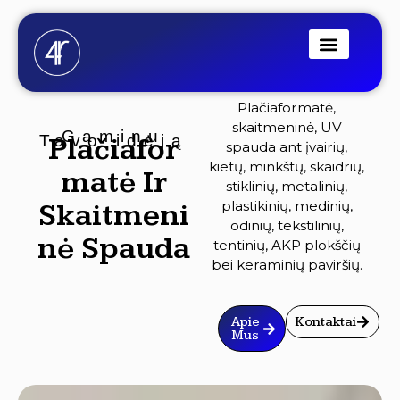
Pereiti
prie
turinio
Plačiaformatė,
skaitmeninė, UV
Gaminu
Tavo idėją
Plačiafor
spauda ant įvairių,
kietų, minkštų, skaidrių,
Matė Ir
stiklinių, metalinių,
plastikinių, medinių,
Skaitmeni
odinių, tekstilinių,
Nė Spauda
tentinių, AKP plokščių
bei keraminių paviršių.
Apie
Kontaktai
Mus