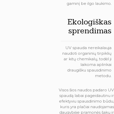
gaminį be ilgo laukimo.
Ekologiškas
sprendimas
UV spauda nereikalauja
naudoti organinių tirpiklių
ar kitų chemikalų, todėl ji
laikoma aplinkai
draugišku spausdinimo
metodu.
Visos šios naudos padaro UV
spaudą labai pageidautinu ir
efektyviu spausdinimo būdu,
kuris yra plačiai naudojamas
daugybėje pramonės šakų ir