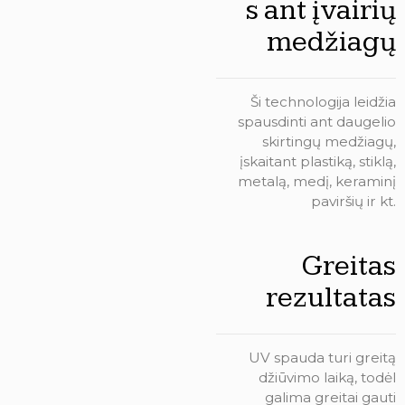
s ant įvairių
medžiagų
Ši technologija leidžia
spausdinti ant daugelio
skirtingų medžiagų,
įskaitant plastiką, stiklą,
metalą, medį, keraminį
paviršių ir kt.
Greitas
rezultatas
UV spauda turi greitą
džiūvimo laiką, todėl
galima greitai gauti