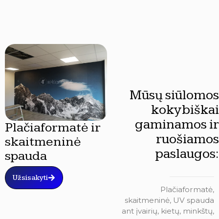
Mūsų siūlomos
kokybiškai
gaminamos ir
Plačiaformatė ir
ruošiamos
skaitmeninė
paslaugos:
spauda
Užsisakyti
Plačiaformatė,
skaitmeninė, UV spauda
ant įvairių, kietų, minkštų,