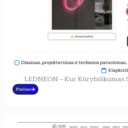
Dizainas, projektavimas ir techninis paruošimas
,
4 lapkrič
LEDNEON – Kur Kūrybiškumas Su
Plačiau