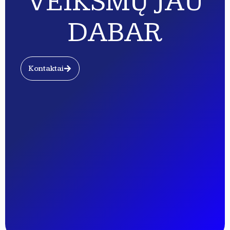
VEIKSMŲ JAU
DABAR
Kontaktai