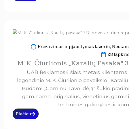
Frezavimas ir pjaustymas lazeriu
,
Nestand
28 lapkrič
M. K. Čiurlionis „Karalių Pasaka“ 
UAB Reklamos4 šiais metais klientams p
legendinio M. K. Čiurlionio paveikslo „Karali
Būdami „Gaminu Tavo idėją“ šūkio pradinin
gaminame originalius, vienetinius gamin
technines galimybes ir ko
Plačiau