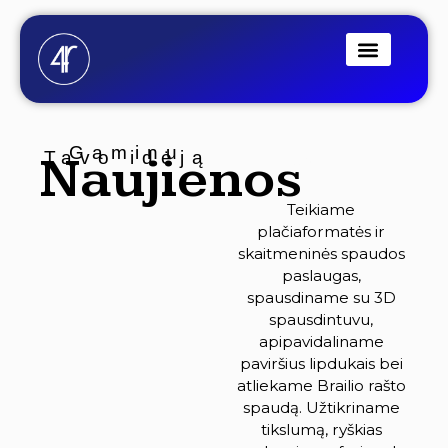
Pereiti
prie
turinio
Gaminu
Naujienos
Tavo idėją
Spauda
Teikiame
plačiaformatės ir
skaitmeninės spaudos
paslaugas,
spausdiname su 3D
spausdintuvu,
apipavidaliname
paviršius lipdukais bei
atliekame Brailio rašto
spaudą. Užtikriname
tikslumą, ryškias