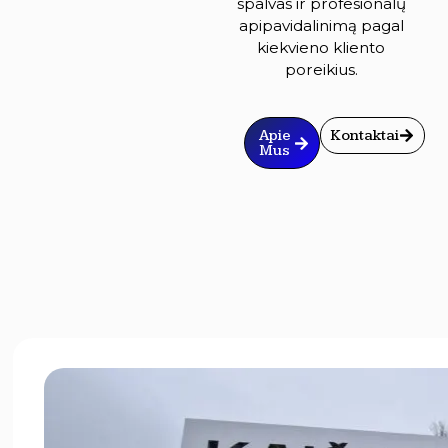
spalvas ir profesionalų
apipavidalinimą pagal
kiekvieno kliento
poreikius.
Apie
Kontaktai
Mus