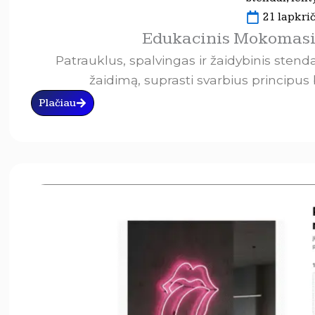
21 lapkrič
Edukacinis Mokomasi
Patrauklus, spalvingas ir žaidybinis sten
žaidimą, suprasti svarbius principus 
Plačiau