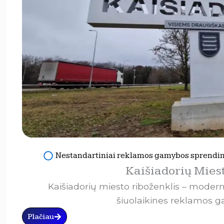
Nestandartiniai reklamos gamybos sprendi
Kaišiadorių Mies
Kaišiadorių miesto riboženklis – moder
šiuolaikines reklamos 
Plačiau