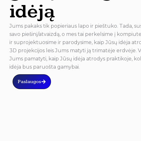
idėją
Jums pakaks tik popieriaus lapo ir pieštuko. Tada, susi
savo piešinį/atvaizdą, o mes tai perkelsime į kompiu
ir suprojektuosime ir parodysime, kaip Jūsų idėja atr
3D projekcijos leis Jums matyti ją trimatėje erdvėje. Vis
Jums pamatyti, kaip Jūsų idėja atrodys praktikoje, kol
idėja bus paruošta gamybai.
Paslaugos