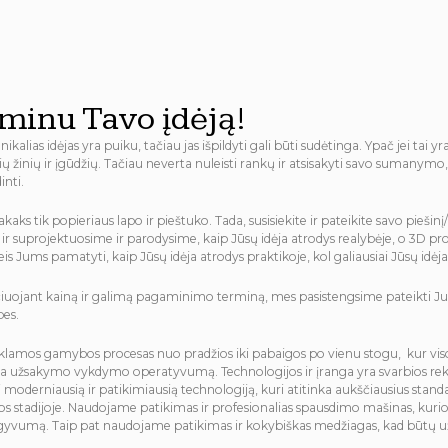
minu Tavo įdėją!
nikalias idėjas yra puiku, tačiau jas išpildyti gali būti sudėtinga. Ypač jei tai 
nių žinių ir įgūdžių. Tačiau neverta nuleisti rankų ir atsisakyti savo suman
inti.
kaks tik popieriaus lapo ir pieštuko. Tada, susisiekite ir pateikite savo pieši
ir suprojektuosime ir parodysime, kaip Jūsų idėja atrodys realybėje, o 3D proje
leis Jums pamatyti, kaip Jūsų idėja atrodys praktikoje, kol galiausiai Jūsų id
iuojant kainą ir galimą pagaminimo terminą, mes pasistengsime pateikti Jums
es.
eklamos gamybos procesas nuo pradžios iki pabaigos po vienu stogu, kur viso
na užsakymo vykdymo operatyvumą. Technologijos ir įranga yra svarbios re
 moderniausią ir patikimiausią technologiją, kuri atitinka aukščiausius stan
 stadijoje. Naudojame patikimas ir profesionalias spausdimo mašinas, kurios už
gyvumą. Taip pat naudojame patikimas ir kokybiškas medžiagas, kad būtų už