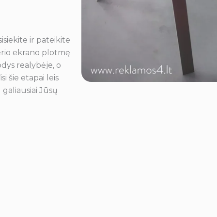
siekite ir pateikite
terio ekrano plotmę
odys realybėje, o
i šie etapai leis
 galiausiai Jūsų