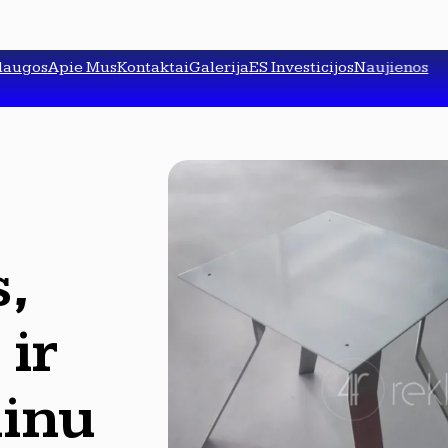
laugos
Apie Mus
Kontaktai
Galerija
ES Investicijos
Naujienos
,
ir
inu