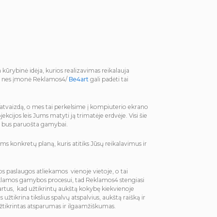
yra kūrybinė idėja, kurios realizavimas reikalauja
ymo, nes įmonė Reklamos4/
Be4art
gali padėti tai
nį/atvaizdą, o mes tai perkelsime į kompiuterio ekrano
kcijos leis Jums matyti ją trimatėje erdvėje. Visi šie
ėja bus paruošta gamybai.
 konkretų planą, kuris atitiks Jūsų reikalavimus ir
s paslaugos atliekamos vienoje vietoje, o tai
klamos gamybos procesui, tad Reklamos4 stengiasi
dartus, kad užtikrintų aukštą kokybę kiekvienoje
tikrina tikslius spalvų atspalvius, aukštą raišką ir
tikrintas atsparumas ir ilgaamžiškumas.