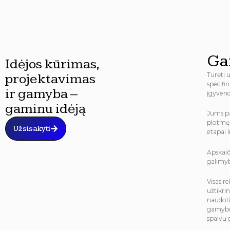
Ga
Idėjos kūrimas,
projektavimas
Turėti u
specifi
ir gamyba –
įgyvend
gaminu idėją
Jums pa
plotmę 
Užsisakyti
etapai 
Apskaič
galimyb
Visas r
užtikri
naudoti
gamybos
spalvų 