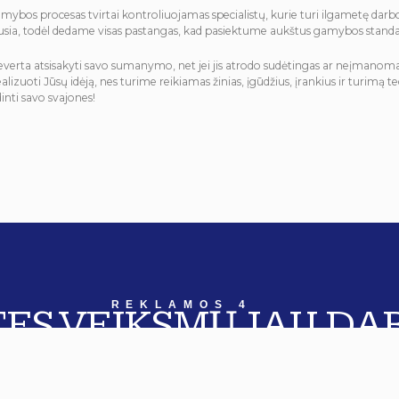
amybos procesas tvirtai kontroliuojamas specialistų, kurie turi ilgametę darb
usia, todėl dedame visas pastangas, kad pasiektume aukštus gamybos standa
neverta atsisakyti savo sumanymo, net jei jis atrodo sudėtingas ar neįmano
alizuoti Jūsų idėją, nes turime reikiamas žinias, įgūdžius, įrankius ir turimą
inti savo svajones!
REKLAMOS 4
TES VEIKSMŲ JAU DA