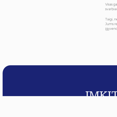
Visas g
svarbia
Taigi, 
Jums re
įgyvend
IMKI
Kontaktai