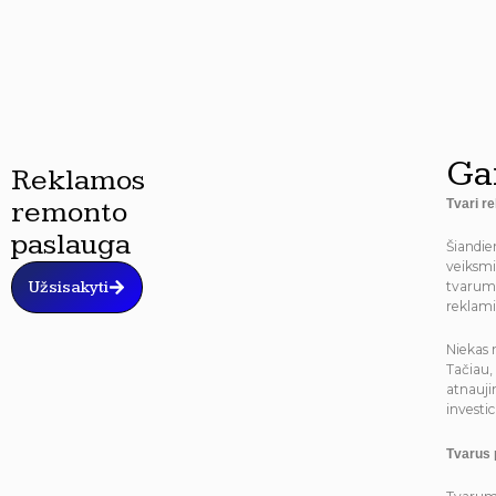
Ga
Reklamos
remonto
Tvari r
paslauga
Šiandie
veiksm
Užsisakyti
tvarumo
reklami
Niekas 
Tačiau,
atnauji
investi
Tvarus 