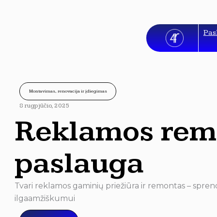
Pereiti
prie
turinio
Pas
Montavimas, renovacija ir įdiegimas
8 rugpjūčio, 2025
Reklamos rem
paslauga
Tvari reklamos gaminių priežiūra ir remontas – spren
ilgaamžiškumui