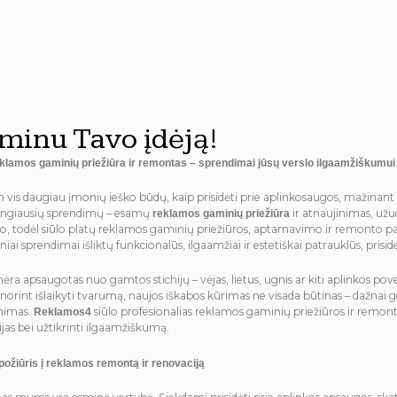
minu Tavo įdėją!
eklamos gaminių priežiūra ir remontas – sprendimai jūsų verslo ilgaamžiškumui
n vis daugiau įmonių ieško būdų, kaip prisidėti prie aplinkosaugos, mažinant at
ingiausių sprendimų – esamų
ir atnaujinimas, už
reklamos gaminių priežiūra
, todėl siūlo platų reklamos gaminių priežiūros, aptarnavimo ir remonto pasl
niai sprendimai išliktų funkcionalūs, ilgaamžiai ir estetiškai patrauklūs, pris
nėra apsaugotas nuo gamtos stichijų – vėjas, lietus, ugnis ar kiti aplinkos pov
 norint išlaikyti tvarumą, naujos iškabos kūrimas ne visada būtinas – dažnai
nimas.
siūlo profesionalias reklamos gaminių priežiūros ir remon
Reklamos4
cijas bei užtikrinti ilgaamžiškumą.
požiūris į reklamos remontą ir renovaciją