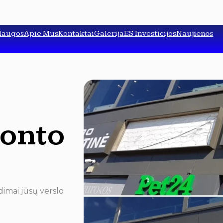
laugos
Apie Mus
Kontaktai
Galerija
ES Investicijos
Naujienos
onto
dimai jūsų verslo