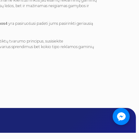
tiname klientus rinktis jau esamų reklaminių gaminių
ūsų lėšos, bet ir mažinamas neigiamas gamybos ir
yra pasiruošusi padėti jums pasirinkti geriausią
mos4
itiktų tvarumo principus, susisiekite
tvarius sprendimus bet kokio tipo reklamos gaminių