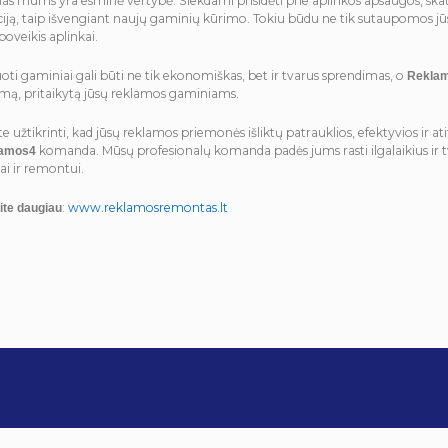
s mums yra esminė vertybė. Siekdami prisidėti prie aplinkos apsaugos, ska
iją, taip išvengiant naujų gaminių kūrimo. Tokiu būdu ne tik sutaupomos j
poveikis aplinkai.
ti gaminiai gali būti ne tik ekonomiškas, bet ir tvarus sprendimas, o
Rekla
mą, pritaikytą jūsų reklamos gaminiams.
te užtikrinti, kad jūsų reklamos priemonės išliktų patrauklios, efektyvios ir at
komanda. Mūsų profesionalų komanda padės jums rasti ilgalaikius ir 
lamos4
rai ir remontui.
:
www.reklamosremontas.lt
ite daugiau
REKLAMOS 4