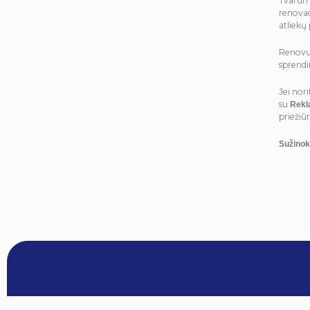
Tvaruma
renovac
atliekų 
Renovuo
sprendi
Jei nori
su
Rek
priežiū
Sužinok